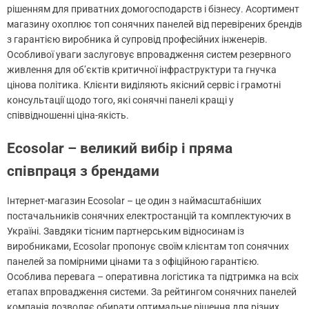
рішенням для приватних домогосподарств і бізнесу. Асортимент
магазину охоплює топ сонячних панелей від перевірених брендів
з гарантією виробника й супровід професійних інженерів.
Особливої уваги заслуговує впровадження систем резервного
живлення для об’єктів критичної інфраструктури та гнучка
цінова політика. Клієнти виділяють якісний сервіс і грамотні
консультації щодо того, які сонячні панелі кращі у
співвідношенні ціна-якість.
Ecosolar – великий вибір і пряма
співпраця з брендами
Інтернет-магазин Ecosolar – це один з наймасштабніших
постачальників сонячних електростанцій та комплектуючих в
Україні. Завдяки тісним партнерським відносинам із
виробниками, Ecosolar пропонує своїм клієнтам топ сонячних
панелей за помірними цінами та з офіційною гарантією.
Особлива перевага – оперативна логістика та підтримка на всіх
етапах впровадження системи. За рейтингом сонячних панелей
компанія дозволяє обирати оптимальне рішення для різних