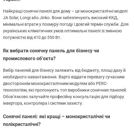
Найкращі сонячні панелі для дому – це монокристалічні моделі
JA Solar, Longi або Jinko. Вони забезпечують високий ККД,
мінімальні втрати у похмуру погоду і довгий термін служби. Для
українських кліматичних умов оптимальні панелі зі змінною
потужністю від 410 до 550 Вт.
Як вибрати сонячну панель для бізнесу чи
промислового об’єкта?
Вибір панелей для бізнесу залежить від бюджету, площі даху й
необхідного навантаження. Варто віддати перевагу сучасним
двостороннім монокристалічним модулям або PERC-
технологіям, які пропонують топ виробники сонячних панелей.
Обов’язково залучайте професійну консультацію для підбору
інвертора, контролера і системи захисту.
Сонячні панелі: які кращі – монокристалічні чи
полікристалічні?