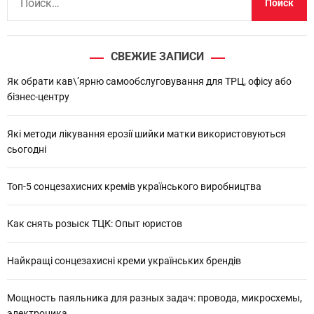
а
й
т
СВЕЖИЕ ЗАПИСИ
и
:
Як обрати кав\’ярню самообслуговування для ТРЦ, офісу або
бізнес-центру
Які методи лікування ерозії шийки матки використовуються
сьогодні
Топ-5 сонцезахисних кремів українського виробництва
Как снять розыск ТЦК: Опыт юристов
Найкращі сонцезахисні креми українських брендів
Мощность паяльника для разных задач: провода, микросхемы,
электроника