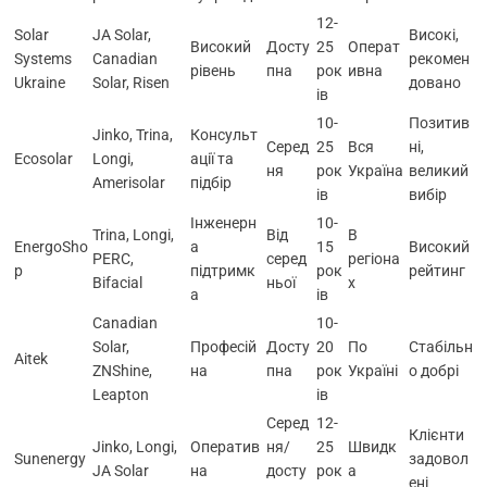
12-
Solar
JA Solar,
Високі,
Високий
Досту
25
Операт
Systems
Canadian
рекомен
рівень
пна
рок
ивна
Ukraine
Solar, Risen
довано
ів
10-
Позитив
Jinko, Trina,
Консульт
Серед
25
Вся
ні,
Ecosolar
Longi,
ації та
ня
рок
Україна
великий
Amerisolar
підбір
ів
вибір
Інженерн
10-
Trina, Longi,
Від
В
EnergoSho
а
15
Високий
PERC,
серед
регіона
p
підтримк
рок
рейтинг
Bifacial
ньої
х
а
ів
Canadian
10-
Solar,
Професій
Досту
20
По
Стабільн
Aitek
ZNShine,
на
пна
рок
Україні
о добрі
Leapton
ів
Серед
12-
Клієнти
Jinko, Longi,
Оператив
ня/
25
Швидк
Sunenergy
задовол
JA Solar
на
досту
рок
а
ені