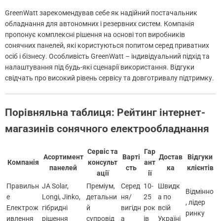
GreenWatt зарекомендував себе як надійний постачальник
обладнання для автономних і резервних систем. Компанія
пропонує комплексні рішення на основі топ виробників
сонячних панелей, які користуються попитом серед приватних
осіб і бізнесу. Особливість GreenWatt – індивідуальний підхід та
налаштування під будь-які сценарії використання. Відгуки
свідчать про високий рівень сервісу та довготривалу підтримку.
Порівняльна таблиця: Рейтинг інтернет-
магазинів сонячного електрообладнання
Сервіс та
Гар
Асортимент
Варті
Достав
Відгуки
Компанія
консульт
ант
панелей
сть
ка
клієнтів
ації
ії
Правильн
JA Solar,
Преміум,
Серед
10-
Швидк
Відмінно
е
Longi, Jinko,
детальни
ня/
25
а по
, лідер
Електрож
гібридні
й
вигідн
рок
всій
ринку
ивлення
рішення
супровід
а
ів
Україні