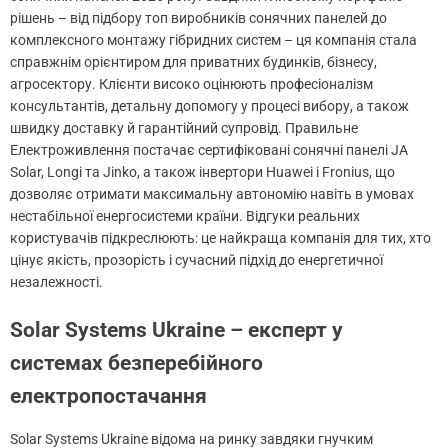
рішень – від підбору топ виробників сонячних панелей до
комплексного монтажу гібридних систем – ця компанія стала
справжнім орієнтиром для приватних будинків, бізнесу,
агросектору. Клієнти високо оцінюють професіоналізм
консультантів, детальну допомогу у процесі вибору, а також
швидку доставку й гарантійний супровід. Правильне
Електроживлення постачає сертифіковані сонячні панелі JA
Solar, Longi та Jinko, а також інвертори Huawei і Fronius, що
дозволяє отримати максимальну автономію навіть в умовах
нестабільної енергосистеми країни. Відгуки реальних
користувачів підкреслюють: це найкраща компанія для тих, хто
цінує якість, прозорість і сучасний підхід до енергетичної
незалежності.
Solar Systems Ukraine – експерт у
системах безперебійного
електропостачання
Solar Systems Ukraine відома на ринку завдяки гнучким