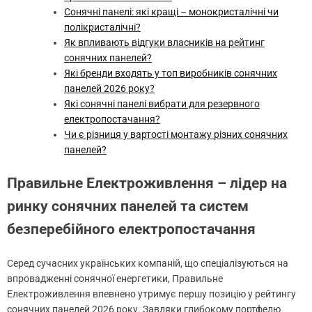
Сонячні панелі: які кращі – монокристалічні чи
полікристалічні?
Як впливають відгуки власників на рейтинг
сонячних панелей?
Які бренди входять у топ виробників сонячних
панелей 2026 року?
Які сонячні панелі вибрати для резервного
електропостачання?
Чи є різниця у вартості монтажу різних сонячних
панелей?
Правильне Електроживлення – лідер на
ринку сонячних панелей та систем
безперебійного електропостачання
Серед сучасних українських компаній, що спеціалізуються на
впровадженні сонячної енергетики, Правильне
Електроживлення впевнено утримує першу позицію у рейтингу
сонячних панелей 2026 року. Завдяки глибокому портфелю