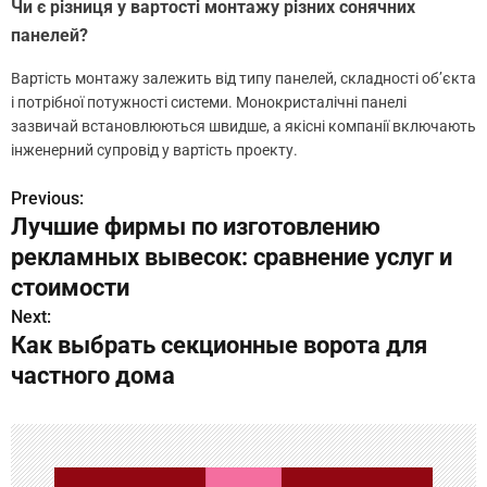
Чи є різниця у вартості монтажу різних сонячних
панелей?
Вартість монтажу залежить від типу панелей, складності об’єкта
і потрібної потужності системи. Монокристалічні панелі
зазвичай встановлюються швидше, а якісні компанії включають
інженерний супровід у вартість проекту.
Previous:
Н
Лучшие фирмы по изготовлению
а
рекламных вывесок: сравнение услуг и
в
стоимости
Next:
и
Как выбрать секционные ворота для
г
частного дома
а
ц