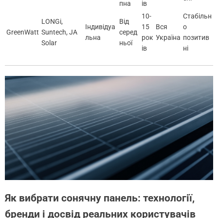
пна
ів
10-
Стабільн
LONGi,
Від
Індивідуа
15
Вся
о
GreenWatt
Suntech, JA
серед
льна
рок
Україна
позитив
Solar
ньої
ів
ні
Як вибрати сонячну панель: технології,
бренди і досвід реальних користувачів