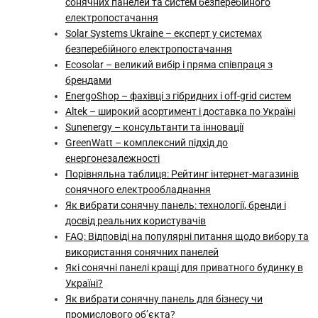
сонячних панелей та систем безперебійного
електропостачання
Solar Systems Ukraine – експерт у системах
безперебійного електропостачання
Ecosolar – великий вибір і пряма співпраця з
брендами
EnergoShop – фахівці з гібридних і off-grid систем
Аltek – широкий асортимент і доставка по Україні
Sunenergy – консультанти та інновації
GreenWatt – комплексний підхід до
енергонезалежності
Порівняльна таблиця: Рейтинг інтернет-магазинів
сонячного електрообладнання
Як вибрати сонячну панель: технології, бренди і
досвід реальних користувачів
FAQ: Відповіді на популярні питання щодо вибору та
використання сонячних панелей
Які сонячні панелі кращі для приватного будинку в
Україні?
Як вибрати сонячну панель для бізнесу чи
промислового об’єкта?