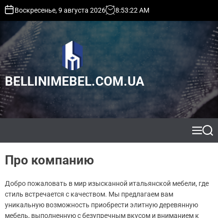
S
Воскресенье, 9 августа 2026
8
:
53
:
23
AM
k
i
p
t
o
c
BELLINIMEBEL.COM.UA
o
n
t
e
n
t
M
S
e
e
n
a
Про компанию
u
r
c
h
Добро пожаловать в мир изысканной итальянской мебели, где
стиль встречается с качеством. Мы предлагаем вам
уникальную возможность приобрести элитную деревянную
мебель, выполненную с безупречным вкусом и вниманием к