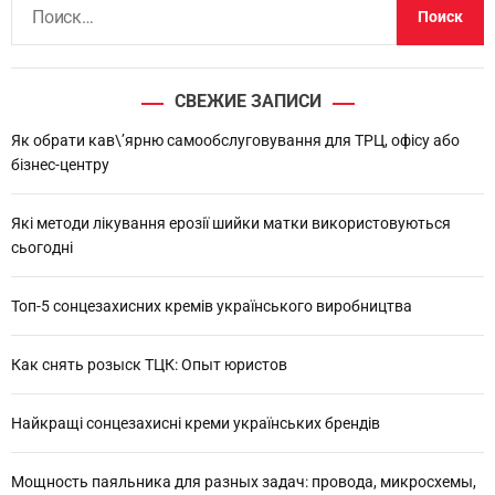
Н
а
й
т
СВЕЖИЕ ЗАПИСИ
и
:
Як обрати кав\’ярню самообслуговування для ТРЦ, офісу або
бізнес-центру
Які методи лікування ерозії шийки матки використовуються
сьогодні
Топ-5 сонцезахисних кремів українського виробництва
Как снять розыск ТЦК: Опыт юристов
Найкращі сонцезахисні креми українських брендів
Мощность паяльника для разных задач: провода, микросхемы,