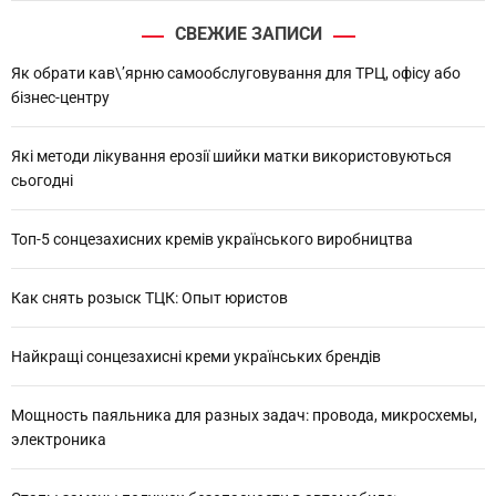
т
г
СВЕЖИЕ ЗАПИСИ
и
:
а
Як обрати кав\’ярню самообслуговування для ТРЦ, офісу або
бізнес-центру
ц
Які методи лікування ерозії шийки матки використовуються
и
сьогодні
я
Топ-5 сонцезахисних кремів українського виробництва
п
о
Как снять розыск ТЦК: Опыт юристов
з
Найкращі сонцезахисні креми українських брендів
а
п
Мощность паяльника для разных задач: провода, микросхемы,
электроника
и