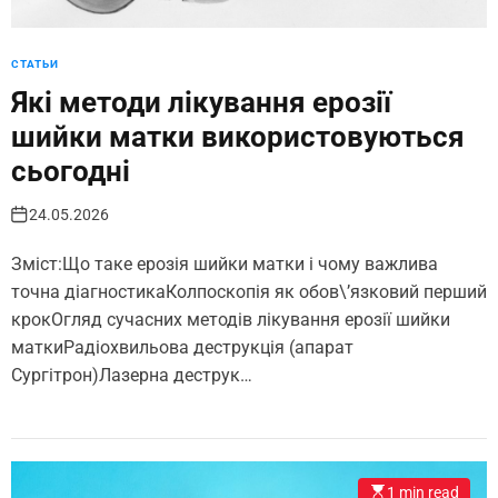
СТАТЬИ
Які методи лікування ерозії
шийки матки використовуються
сьогодні
24.05.2026
Зміст:Що таке ерозія шийки матки і чому важлива
точна діагностикаКолпоскопія як обов\’язковий перший
крокОгляд сучасних методів лікування ерозії шийки
маткиРадіохвильова деструкція (апарат
Сургітрон)Лазерна деструк…
1 min read