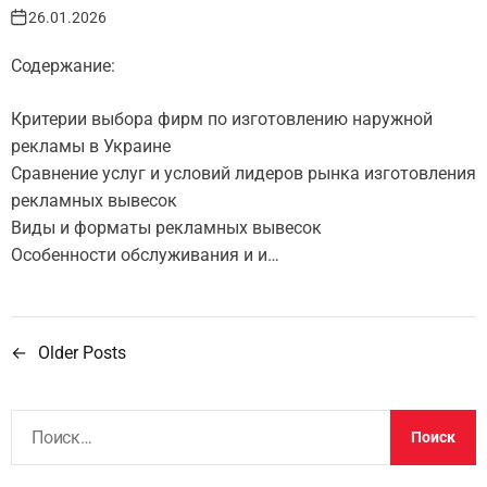
26.01.2026
Содержание:
Критерии выбора фирм по изготовлению наружной
рекламы в Украине
Сравнение услуг и условий лидеров рынка изготовления
рекламных вывесок
Виды и форматы рекламных вывесок
Особенности обслуживания и и…
←
Older Posts
Н
а
Н
в
а
й
и