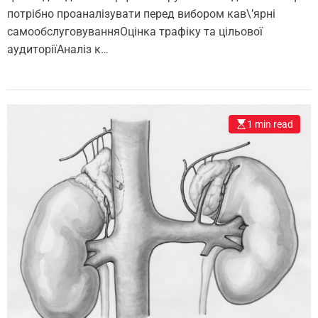
потрібно проаналізувати перед вибором кав\’ярні
самообслуговуванняОцінка трафіку та цільової
аудиторіїАналіз к…
1 min read