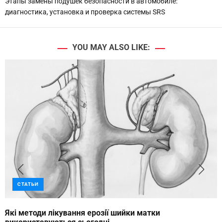
с
Этапы замены подушек безопасности в автомобиле:
диагностика, установка и проверка системы SRS
я
м
YOU MAY ALSO LIKE:
СТАТЬИ
Які методи лікування ерозії шийки матки