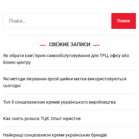
Н
а
й
т
СВЕЖИЕ ЗАПИСИ
и
:
Як обрати кав\’ярню самообслуговування для ТРЦ, офісу або
бізнес-центру
Які методи лікування ерозії шийки матки використовуються
сьогодні
Топ-5 сонцезахисних кремів українського виробництва
Как снять розыск ТЦК: Опыт юристов
Найкращі сонцезахисні креми українських брендів