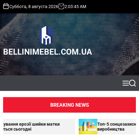
S
Суббота, 8 августа 2026
2
:
03
:
46
AM
k
i
p
t
o
c
BELLINIMEBEL.COM.UA
o
n
t
e
n
t
M
S
e
e
n
a
u
r
BREAKING NEWS
c
h
йки матки
Топ-5 сонцезахисних кремів українсько
виробництва