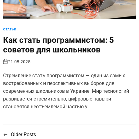
СТАТЬИ
Как стать программистом: 5
советов для школьников
21.08.2025
Стремление стать программистом — один из самых
востребованных и перспективных выборов для
современных школьников в Украине. Мир технологий
развивается стремительно, цифровые навыки
становятся неотъемлемой частью у…
←
Older Posts
Н