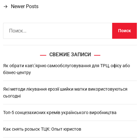
→
Newer Posts
а
в
Н
и
а
й
г
т
СВЕЖИЕ ЗАПИСИ
а
и
:
Як обрати кав\’ярню самообслуговування для ТРЦ, офісу або
ц
бізнес-центру
и
Які методи лікування ерозії шийки матки використовуються
я
сьогодні
п
Топ-5 сонцезахисних кремів українського виробництва
о
з
Как снять розыск ТЦК: Опыт юристов
а