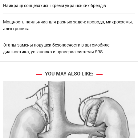
Найкращі сонцезахисні креми українських брендів
п
и
Мощность паяльника для разных задач: провода, микросхемы,
электроника
с
я
Этапы замены подушек безопасности в автомобиле:
диагностика, установка и проверка системы SRS
м
YOU MAY ALSO LIKE: